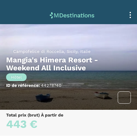
Campofelice di Roccella, Sicily, Italie
Mangia's Himera Resort -
Weekend All Inclusive
Hôtel
ID de référence:
44278740
Total prix (brut) À partir de
443 €