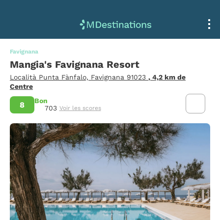
Favignana
Mangia's Favignana Resort
Località Punta Fànfalo, Favignana 91023
, 4,2 km de
Centre
Bon
8
703
Voir les scores