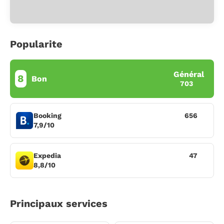
Popularite
Général
8
Bon
703
Booking
656
7,9/10
Expedia
47
8,8/10
Principaux services