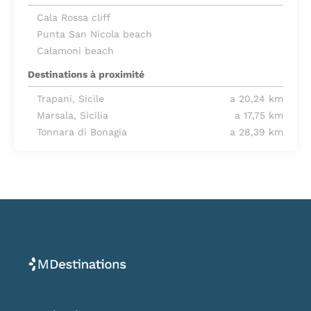
Cala Rossa cliff
Punta San Nicola beach
Calamoni beach
Destinations à proximité
Trapani, Sicile
a 20,24 km
Marsala, Sicilia
a 17,75 km
Tonnara di Bonagia
a 28,39 km