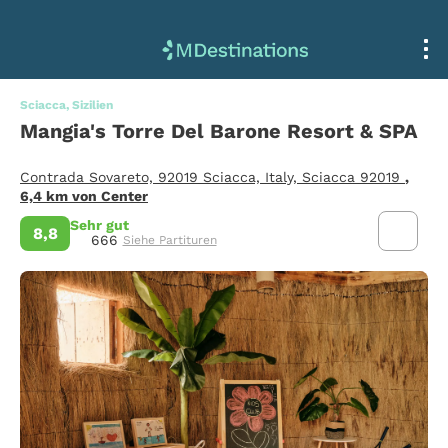
Sciacca, Sizilien
Mangia's Torre Del Barone Resort & SPA
Contrada Sovareto, 92019 Sciacca, Italy, Sciacca 92019
,
6,4 km von Center
Sehr gut
8,8
666
Siehe Partituren